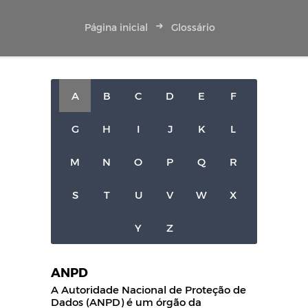
Página inicial
Glossário
A
B
C
D
E
F
G
H
I
J
K
L
M
N
O
P
Q
R
S
T
U
V
W
X
Y
Z
ANPD
A Autoridade Nacional de Proteção de
Dados (ANPD) é um órgão da